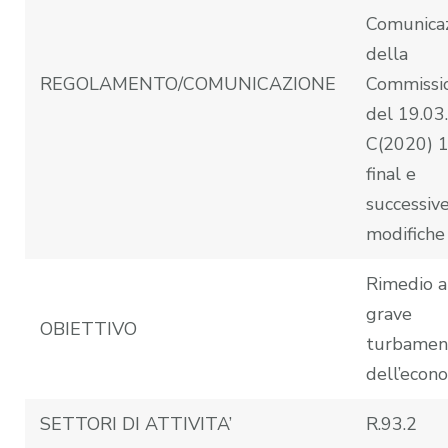
Comunica
della
REGOLAMENTO/COMUNICAZIONE
Commissi
del 19.03
C(2020) 
final e
successiv
modifiche
Rimedio a
grave
OBIETTIVO
turbamen
dell’econ
SETTORI DI ATTIVITA’
R.93.2