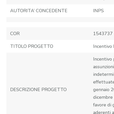
AUTORITA’ CONCEDENTE
INPS
COR
1543737
TITOLO PROGETTO
Incentiv
Incentivo 
assunzion
indetermi
effettuate
DESCRIZIONE PROGETTO
gennaio 2
dicembre 
favore di 
aderenti 