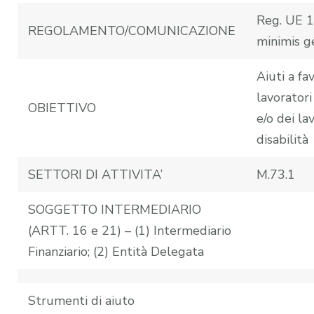
Reg. UE 
REGOLAMENTO/COMUNICAZIONE
minimis g
Aiuti a fa
lavoratori
OBIETTIVO
e/o dei la
disabilità
SETTORI DI ATTIVITA’
M.73.1
SOGGETTO INTERMEDIARIO
(ARTT. 16 e 21) – (1) Intermediario
Finanziario; (2) Entità Delegata
Strumenti di aiuto