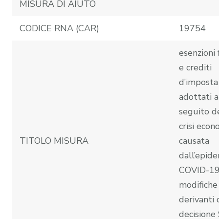
MISURA DI AIUTO
CODICE RNA (CAR)
19754
esenzioni f
e crediti
d’imposta
adottati a
seguito d
crisi econ
TITOLO MISURA
causata
dall’epide
COVID-19
modifiche
derivanti 
decisione