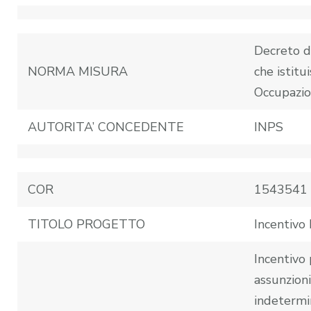
Decreto d
NORMA MISURA
che istitui
Occupazi
AUTORITA’ CONCEDENTE
INPS
COR
1543541
TITOLO PROGETTO
Incentiv
Incentivo 
assunzion
indetermi