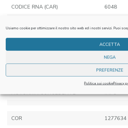
CODICE RNA (CAR)
6048
TITOLO MISURA
Incentiv
Usiamo cookie per ottimizzare il nostro sito web ed i nostri servizi. Puoi sceg
TIPO MISURA
Regime di
ACCETTA
NEGA
Decreto d
NORMA MISURA
che istitui
PREFERENZE
Occupazi
Politica sui cookie
Privacy p
AUTORITA’ CONCEDENTE
INPS
COR
1277634