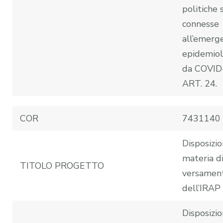
politiche s
connesse
all’emerg
epidemiol
da COVID
ART. 24.
COR
7431140
Disposizio
materia d
TITOLO PROGETTO
versamen
dell’IRAP
Disposizio