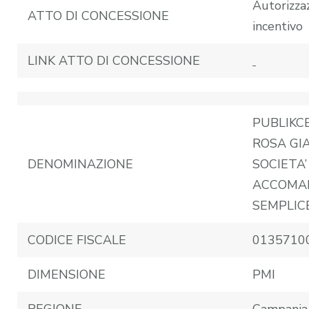
Autorizza
ATTO DI CONCESSIONE
incentivo
LINK ATTO DI CONCESSIONE
PUBLIKC
ROSA GI
DENOMINAZIONE
SOCIETA’
ACCOMA
SEMPLIC
CODICE FISCALE
0135710
DIMENSIONE
PMI
REGIONE
Campania