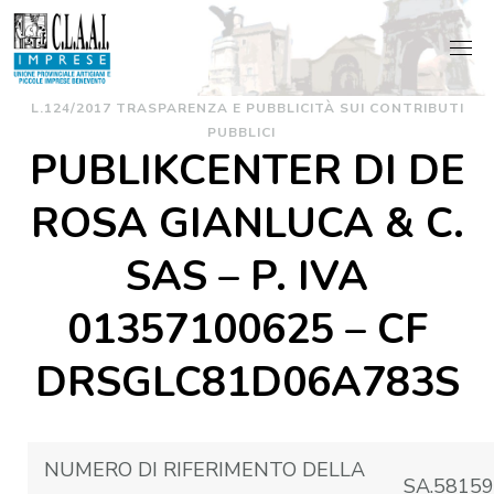
Skip
to
content
L.124/2017 TRASPARENZA E PUBBLICITÀ SUI CONTRIBUTI
PUBBLICI
PUBLIKCENTER DI DE
ROSA GIANLUCA & C.
SAS – P. IVA
01357100625 – CF
DRSGLC81D06A783S
NUMERO DI RIFERIMENTO DELLA
SA.58159