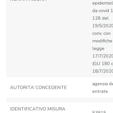
epidemiol
da covid 
128 del
19/5/202
conv. con
modifiche 
legge
17/7/2020
(GU 180 
18/7/202
agenzia d
AUTORITA’ CONCEDENTE
entrate
IDENTIFICATIVO MISURA
53915