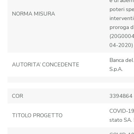
e di ademp
poteri spe
NORMA MISURA
interventi
proroga di
(20G00043
04-2020)
Banca del
AUTORITA’ CONCEDENTE
S.p.A.
COR
3394864
COVID-19:
TITOLO PROGETTO
stato SA.