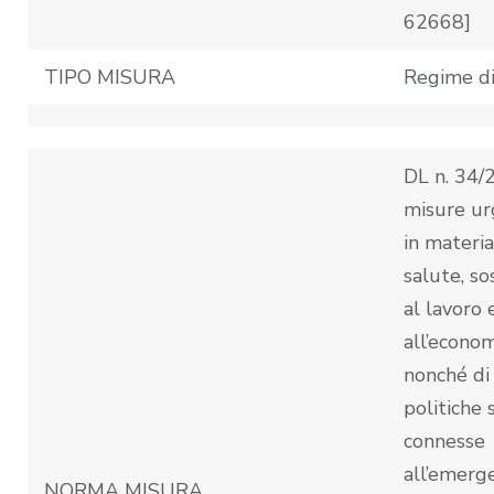
62668]
TIPO MISURA
Regime di
DL n. 34/
misure ur
in materia
salute, s
al lavoro 
all’econo
nonché di
politiche s
connesse
all’emerg
NORMA MISURA