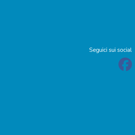
Seguici sui social
f
f
f