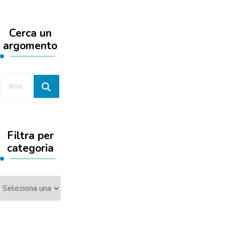
Cerca un
argomento
Cerchi
qualcosa?
Filtra per
categoria
Filtra
per
categoria