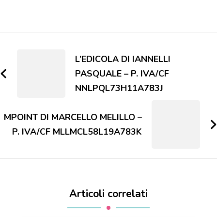
Navigazione
articoli
L’EDICOLA DI IANNELLI
PASQUALE – P. IVA/CF
NNLPQL73H11A783J
MPOINT DI MARCELLO MELILLO –
P. IVA/CF MLLMCL58L19A783K
Articoli correlati