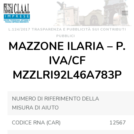
Skip
to
content
L.124/2017 TRASPARENZA E PUBBLICITÀ SUI CONTRIBUTI
PUBBLICI
MAZZONE ILARIA – P.
IVA/CF
MZZLRI92L46A783P
NUMERO DI RIFERIMENTO DELLA
MISURA DI AIUTO
CODICE RNA (CAR)
12567